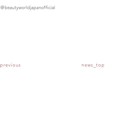
＠beautyworldjapanofficial
previous
news_top