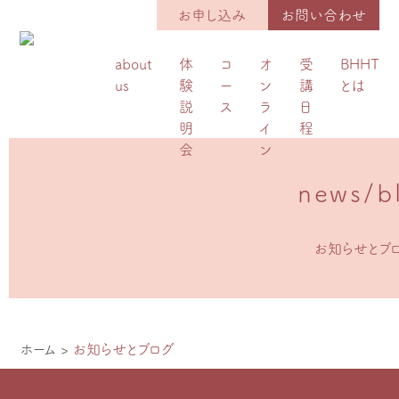
お申し込み
お問い合わせ
about
体
コ
オ
受
BHHT
us
験
ー
ン
講
とは
説
ス
ラ
日
明
イ
程
会
ン
news/b
お知らせとブ
ホーム
>
お知らせとブログ