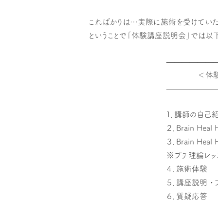
こればかりは…実際に施術を受けていた
ということで「体験講座説明会」では以下
——————
＜体験説
——————
１．講師の自己
２．Brain Heal
３．Brain Heal 
※プチ理論レッ
４．施術体験
５．講座説明 ・
６．質疑応答