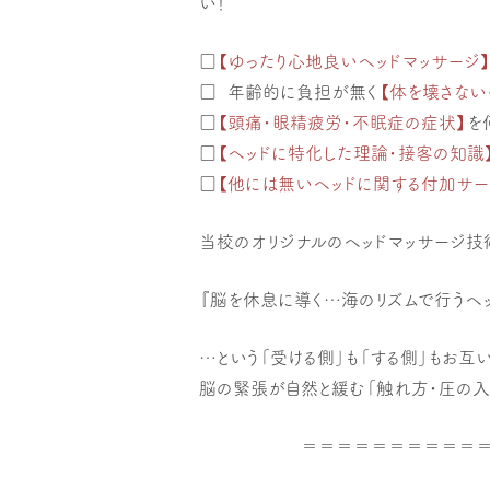
い！
□
【ゆったり心地良いヘッドマッサージ
□
年齢的に負担が無く
【体を壊さない
□
【頭痛・眼精疲労・不眠症の症状】
を
□
【ヘッドに特化した理論・接客の知識
□
【他には無いヘッドに関する付加サー
当校のオリジナルのヘッドマッサージ技
『脳を休息に導く…海のリズムで行うヘッ
…という「受ける側」も「する側」もお互
脳の緊張が自然と緩む「触れ方・圧の入
＝＝＝＝＝＝＝＝＝＝