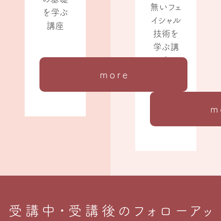
無いフェ
を学ぶ
イシャル
講座
技術を
学ぶ講
座
more
m
受講中・受講後のフォローアッ