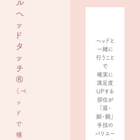
ル
ヘ
ッ
ド
ヘッドと
タ
一緒に
ッ
行うこと
で
チ
確実に
®
満足度
（ベ
UPする
部位が
ッ
「肩・
ド
脚・腕」
で
手技の
バリエー
横