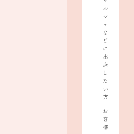
マ
ル
シ
ェ
な
ど
に
出
店
し
た
い
方
お
客
様