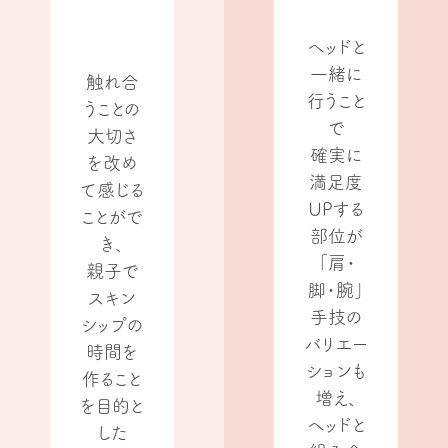
ヘッドと
一緒に
触れ合
行うこと
うことの
で
大切さ
確実に
を改め
満足度
て感じる
UPする
ことがで
部位が
き、
「肩・
親子で
脚・腕」
スキン
手技の
シップの
バリエー
時間を
ションも
作ること
増え、
を目的と
ヘッドと
した