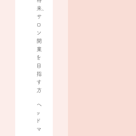
将
来、
サ
ロ
ン
開
業
を
目
指
す
方
ヘ
ッ
ド
マ