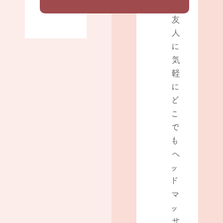
や
友
人
に
気
軽
に
ど
こ
で
も
ヘ
ッ
ド
マ
ッ
サ