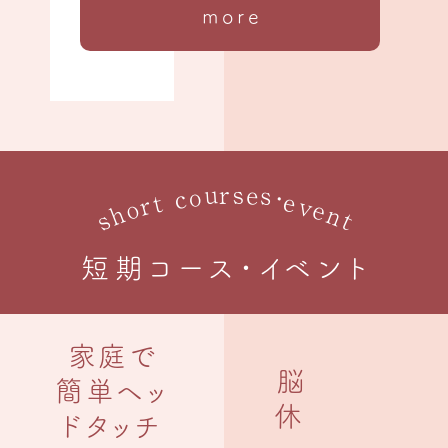
more
u
e
r
s
s
o
c
・
e
t
r
v
o
e
h
n
s
t
短期コース・イベント
家庭で
脳
簡単ヘッ
休
ドタッチ