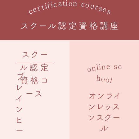
n
t
o
i
a
c
c
o
i
f
u
i
t
r
r
s
e
e
c
s
スクール認定資格講座
スクー
c
e
s
n
i
l
n
o
ル認定
h
ブ
o
o
l
資格コ
レ
ース
オンライ
イ
ンレッス
ン
ンスクー
ヒ
ル
ー