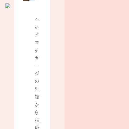
ヘ
ッ
ド
マ
ッ
サ
ー
ジ
の
理
論
か
ら
技
術