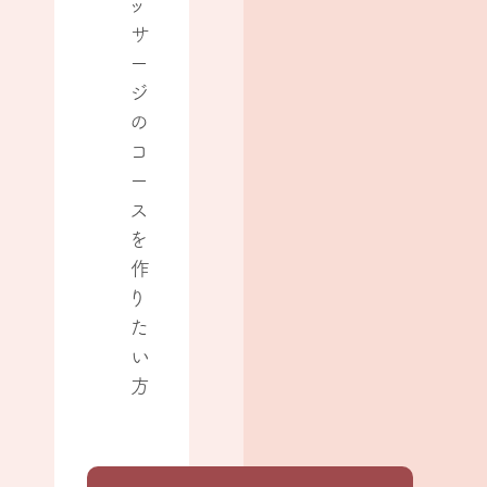
ッ
サ
ー
ジ
の
コ
ー
ス
を
作
り
た
い
方