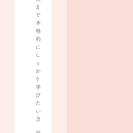
ま
で
本
格
的
に
し
っ
か
り
学
び
た
い
方