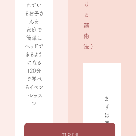
け
れてい
るお子さ
る
んを
施
家庭で
術
簡単に
ヘッドで
法）
きるよう
になる
120分
で学べ
るイベン
トレッス
ま
ン
ず
は
家
族
more