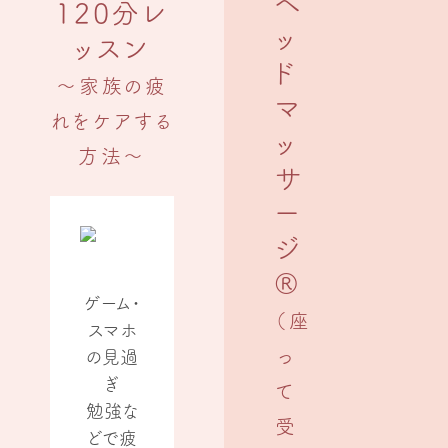
ヘ
120分レ
ッ
ッスン
ド
〜家族の疲
マ
れをケアする
ッ
方法〜
サ
ー
ジ
®
ゲーム・
（座
スマホ
っ
の見過
ぎ
て
勉強な
受
どで疲