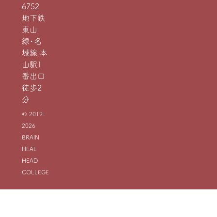
6752
地下鉄
東山
線・名
城線 本
山駅1
番出口
徒歩2
分
© 2019-
2026
BRAIN
HEAL
HEAD
COLLEGE