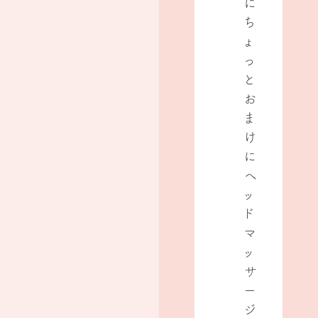
に
ち
ょ
っ
と
お
ま
け
に
ヘ
ッ
ド
マ
ッ
サ
ー
ジ