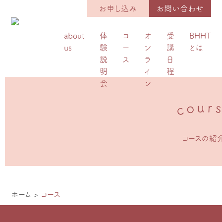
お申し込み
お問い合わせ
about
体
コ
オ
受
BHHT
us
験
ー
ン
講
とは
説
ス
ラ
日
明
イ
程
会
ン
u
r
o
c
コースの紹
ホーム
>
コース