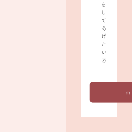
を
し
て
あ
げ
た
い
方
m