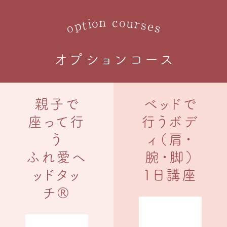
n
o
c
o
u
r
i
s
t
p
e
o
s
オプションコース
親子で
ベッドで
座って行
行うボデ
う
ィ（肩・
ふれ愛ヘ
腕・脚）
ッドタッ
1日講座
チ®