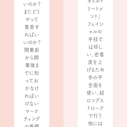
オイルト
いのか？
リートメ
またどう
ント」
やって
フェイシ
集客す
ャルの
ればい
手技で
いのか？
は珍し
開業前
い、密着
から開
度を上
業後ま
げるため
でに知
手の平
ってお
全面を
かなけ
使い、超
ればい
ロングス
けない
トローク
マーケ
で行う
ティング
他には
の基礎