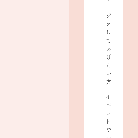
ー
ジ
を
し
て
あ
げ
た
い
方
イ
ベ
ン
ト
や