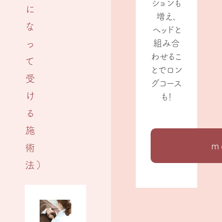
ションも
に
増え、
な
ヘッドと
っ
組み合
わせるこ
て
とでロン
受
グコース
け
も！
る
施
m
術
法）