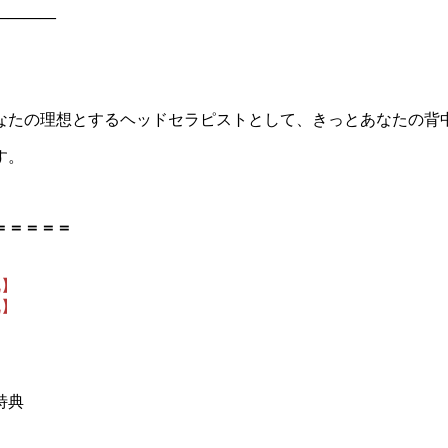
————
なたの理想とするヘッドセラピストとして、きっとあなたの背
す。
＝＝＝＝＝
礼】
礼】
特典