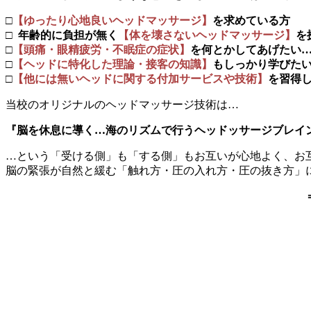
□
【ゆったり心地良いヘッドマッサージ】
を求めている方
□
年齢的に負担が無く
【体を壊さないヘッドマッサージ】
を
□
【頭痛・眼精疲労・不眠症の症状】
を何とかしてあげたい
□
【ヘッドに特化した理論・接客の知識】
もしっかり学びた
□
【他には無いヘッドに関する付加サービスや技術】
を習得
当校のオリジナルのヘッドマッサージ技術は…
『脳を休息に導く…海のリズムで行うヘッドッサージブレイ
…という「受ける側」も「する側」もお互いが心地よく、お
脳の緊張が自然と緩む「触れ方・圧の入れ方・圧の抜き方」