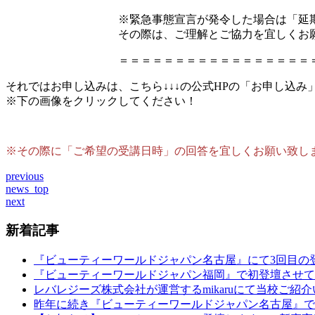
※緊急事態宣言が発令した場合は「延
その際は、ご理解とご協力を宜しくお
＝＝＝＝＝＝＝＝＝＝＝＝＝＝＝＝＝
それではお申し込みは、こちら↓↓↓の公式HPの「お申し込み
※下の画像をクリックしてください！
※その際に「ご希望の受講日時」の回答を宜しくお願い致し
previous
news_top
next
新着記事
『ビューティーワールドジャパン名古屋』にて3回目の
『ビューティーワールドジャパン福岡』で初登壇させて
レバレジーズ株式会社が運営するmikaruにて当校ご紹
昨年に続き『ビューティーワールドジャパン名古屋』で