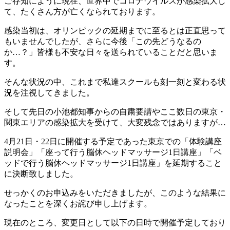
ご存知にように現在、世界中でコロナウイルスが感染拡大し
て、たくさん方が亡くなられております。
感染当初は、オリンピックの延期までに至るとは正直思って
もいませんでしたが、さらに今後「この先どうなるの
か…？」皆様も不安な日々を送られていることだと思いま
す。
そんな状況の中、これまで私達スクールも刻一刻と変わる状
況を注視してきました。
そして先日の小池都知事からの自粛要請やここ数日の東京・
関東エリアの感染拡大を受けて、大変残念ではありますが…
4月21日・22日に開催する予定であった東京での「体験講座
説明会」「座って行う脳休ヘッドマッサージ1日講座」「ベ
ッドで行う脳休ヘッドマッサージ1日講座」を延期すること
に決断致しました。
せっかくのお申込みをいただきましたが、このような結果に
なったことを深くお詫び申し上げます。
現在のところ、変更日として以下の日時で開催予定しており