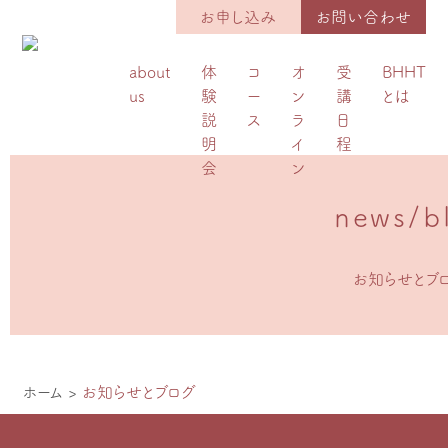
お申し込み
お問い合わせ
about
体
コ
オ
受
BHHT
us
験
ー
ン
講
とは
説
ス
ラ
日
明
イ
程
会
ン
news/b
お知らせとブ
ホーム
>
お知らせとブログ