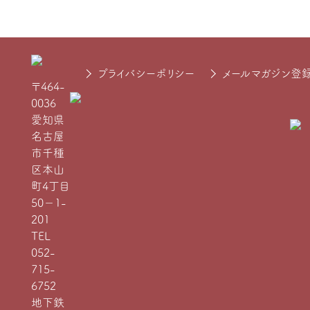
プライバシーポリシー
メールマガジン登
〒464-
0036
愛知県
名古屋
市千種
区本山
町4丁目
50−1-
201
TEL
052-
715-
6752
地下鉄