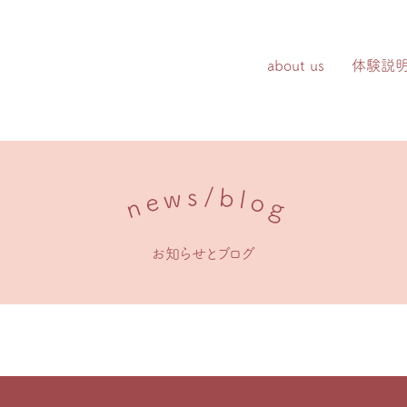
about us
体験説
s
/
b
w
l
e
o
n
g
お知らせとブログ