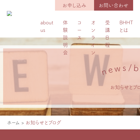
お申し込み
お問い合わせ
about
体
コ
オ
受
BHHT
us
験
ー
ン
講
とは
説
ス
ラ
日
明
イ
程
会
ン
s
/
b
w
e
n
お知らせとブ
ホーム
>
お知らせとブログ