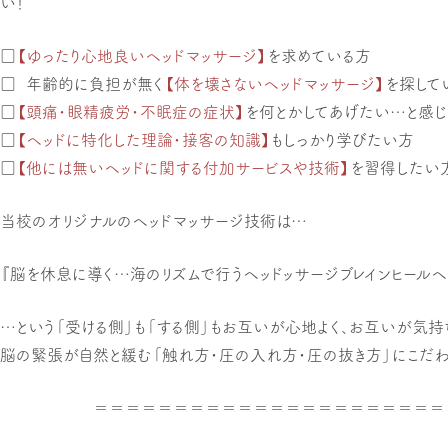
い！
□
【ゆったり心地良いヘッドマッサージ】
を求めている方
□
年齢的に負担が無く
【体を壊さないヘッドマッサージ】
を探して
□
【頭痛・眼精疲労・不眠症の症状】
を何とかしてあげたい…と感じ
□
【ヘッドに特化した理論・接客の知識】
もしっかり学びたい方
□
【他には無いヘッドに関する付加サービスや技術】
を習得したい
当校のオリジナルのヘッドマッサージ技術は…
『脳を休息に導く…海のリズムで行うヘッドッサージブレインヒールヘ
…という「受ける側」も「する側」もお互いが心地よく、お互いが気持
脳の緊張が自然と緩む「触れ方・圧の入れ方・圧の抜き方」にこだわ
＝＝＝＝＝＝＝＝＝＝＝＝＝＝＝＝＝＝＝＝＝＝