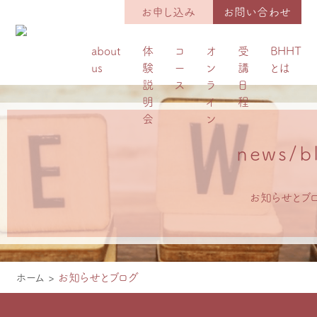
お申し込み
お問い合わせ
about
体
コ
オ
受
BHHT
us
験
ー
ン
講
とは
説
ス
ラ
日
明
イ
程
会
ン
news/b
お知らせとブ
ホーム
>
お知らせとブログ