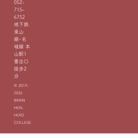
052-
715-
6752
地下鉄
東山
線・名
城線 本
山駅1
番出口
徒歩2
分
© 2019-
2026
BRAIN
HEAL
HEAD
COLLEGE